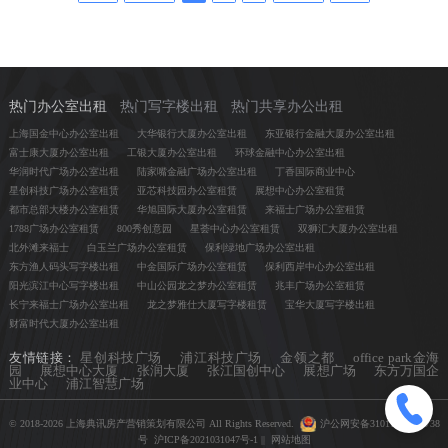
热门办公室出租
热门写字楼出租
热门共享办公出租
上海国金中心办公室出租
大华银行大厦办公室出租
东亚银行金融大厦办公室出租
富士康大厦办公室出租
工银大厦办公室出租
环球金融中心办公室出租
华润时代广场办公室出租
陆家嘴金融广场办公室出租
丁香国际商业中心
星创科技广场办公室租赁
亚芯科技园办公室租赁
展想中心办公室租赁
都市总部大楼办公室租赁
华旭国际大厦办公室租赁
来福士广场办公室租赁
1788广场办公室租赁
800秀创意园
星荟中心办公室租赁
双狮汇大厦办公室出租
北外滩来福士
白玉兰广场办公室租赁
保利绿地广场办公室出租
东方渔人码头写字楼出租
中金国际广场办公室租赁
保利西岸中心办公室出租
阳光滨江中心写字楼出租
中山公园龙之梦办公室租赁
兆丰广场办公室租赁
长宁来福士广场办公室出租
龙之梦雅仕大厦写字楼租赁
宝华大厦写字楼出租
财富时代大厦办公室出租
友情链接：
星创科技广场
浦江科技广场
金领之都
office park金海
园
展想中心大厦
张润大厦
张江国创中心
展想广场
东方万国企
业中心
浦江智慧广场
© 2018-2026 上海典讯房产营销策划有限公司 All Rights Reserved.
沪公网安备31011502404738
号
沪ICP备2021031047号-1
||
网站地图