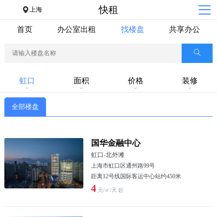
快租
上海
首页
办公室出租
找楼盘
共享办公
虹口
面积
价格
装修
全部楼盘
国华金融中心
虹口
-
北外滩
上海市虹口区通州路99号
距离12号线国际客运中心站约450米
4
元/㎡/天 起