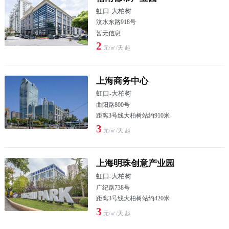
虹口
-
大柏树
汶水东路918号
暂无信息
2
元/㎡/天 起
上海商务中心
虹口
-
大柏树
曲阳路800号
距离3号线大柏树站约910米
3
元/㎡/天 起
上海明珠创意产业园
虹口
-
大柏树
广纪路738号
距离3号线大柏树站约420米
3
元/㎡/天 起