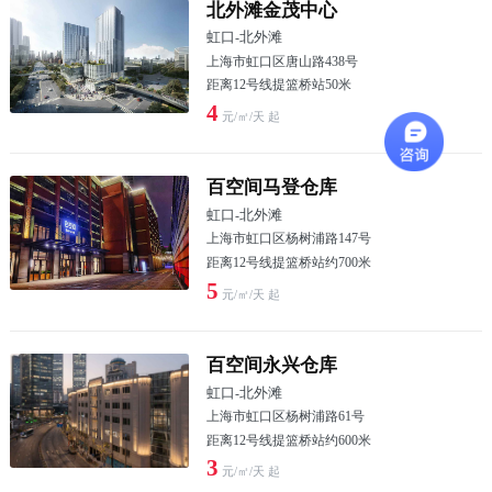
北外滩金茂中心
虹口
-
北外滩
上海市虹口区唐山路438号
距离12号线提篮桥站50米
4
元/㎡/天 起
百空间马登仓库
虹口
-
北外滩
上海市虹口区杨树浦路147号
距离12号线提篮桥站约700米
5
元/㎡/天 起
百空间永兴仓库
虹口
-
北外滩
上海市虹口区杨树浦路61号
距离12号线提篮桥站约600米
3
元/㎡/天 起