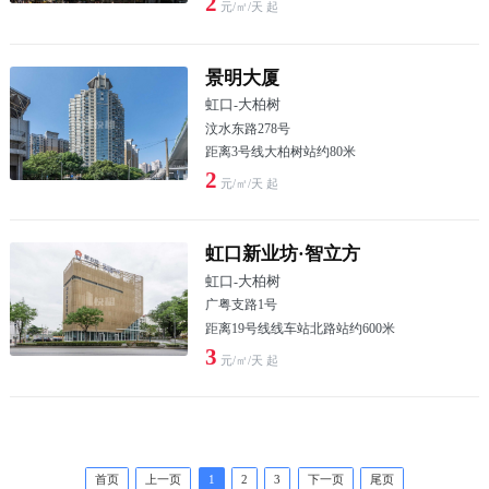
2
元/㎡/天 起
景明大厦
虹口
-
大柏树
汶水东路278号
距离3号线大柏树站约80米
2
元/㎡/天 起
虹口新业坊·智立方
虹口
-
大柏树
广粤支路1号
距离19号线线车站北路站约600米
3
元/㎡/天 起
首页
上一页
1
2
3
下一页
尾页