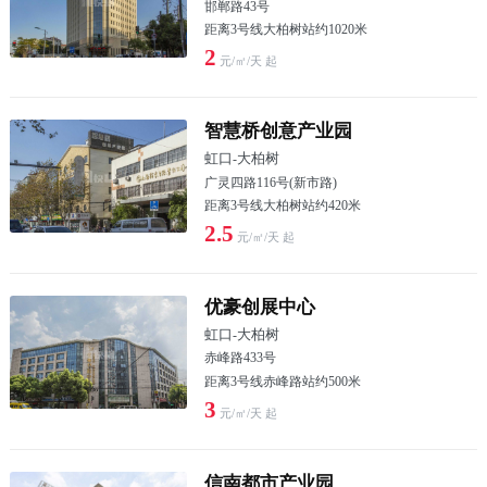
邯郸路43号
距离3号线大柏树站约1020米
2
元/㎡/天 起
智慧桥创意产业园
虹口
-
大柏树
广灵四路116号(新市路)
距离3号线大柏树站约420米
2.5
元/㎡/天 起
优豪创展中心
虹口
-
大柏树
赤峰路433号
距离3号线赤峰路站约500米
3
元/㎡/天 起
信南都市产业园