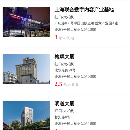
上海联合数字内容产业基地
虹口
-
大柏树
广纪路838号中国出版蓝桥创意产业园A座
距离3号线大柏树站约550米
3
元/㎡/天 起
榕辉大厦
虹口
-
大柏树
汶水东路29号
距离3号线大柏树站约660米
2.5
元/㎡/天 起
明道大厦
虹口
-
大柏树
甘河路8号
距离3号线大柏树站约410米