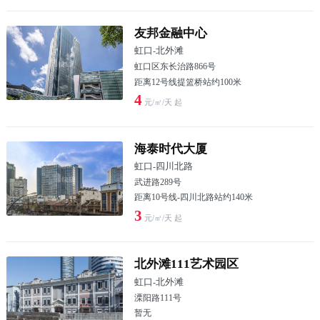
友邦金融中心
虹口
-
北外滩
虹口区东长治路866号
距离12号线提篮桥站约100米
4
元/㎡/天 起
海泰时代大厦
虹口
-
四川北路
武进路289号
距离10号线-四川北路站约140米
3
元/㎡/天 起
北外滩111艺术园区
虹口
-
北外滩
溧阳路111号
暂无