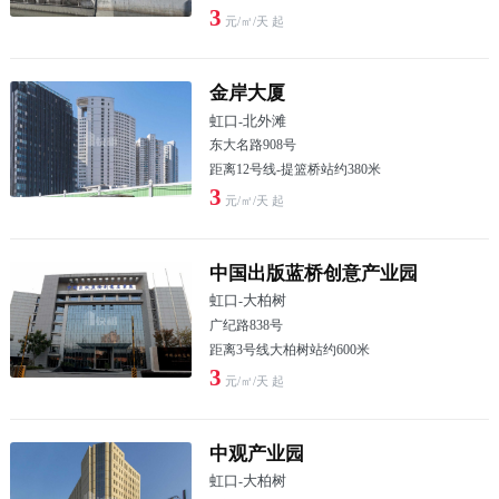
3
元/㎡/天 起
金岸大厦
虹口
-
北外滩
东大名路908号
距离12号线-提篮桥站约380米
3
元/㎡/天 起
中国出版蓝桥创意产业园
虹口
-
大柏树
广纪路838号
距离3号线大柏树站约600米
3
元/㎡/天 起
中观产业园
虹口
-
大柏树