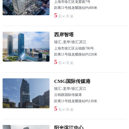
上海市徐汇区龙爱路7号
距离11号线龙耀路站约400米
5
元/㎡/天 起
西岸智塔
徐汇
-
龙华/徐汇滨江
上海市徐汇区云锦路700号
距离11号线龙耀路站约320米
5
元/㎡/天 起
CMG国际传媒港
徐汇
-
龙华/徐汇滨江
云锦路国际传媒港
距离11号线龙耀路站约130米
5
元/㎡/天 起
阳光滨江中心