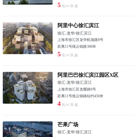
5
元/㎡/天 起
阿里中心徐汇滨江
徐汇
-
龙华/徐汇滨江
上海市徐汇区龙华机场路8号
距离11号线云锦路300米
5
元/㎡/天 起
阿里巴巴徐汇滨江园区X区
徐汇
-
龙华/徐汇滨江
上海市徐汇区龙耀路8号
距离11号线云锦路站约450米
4
元/㎡/天 起
芒果广场
徐汇
-
龙华/徐汇滨江