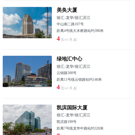
美奂大厦
徐汇
-
龙华/徐汇滨江
中山南二路107号
距离4号线大木桥路站约390米
4
元/㎡/天 起
绿地汇中心
徐汇
-
龙华/徐汇滨江
云锦路500号
距离11号线云锦路站约140米
4
元/㎡/天 起
凯滨国际大厦
徐汇
-
龙华/徐汇滨江
凯滨路199号
距离7号线龙华中路站约320米