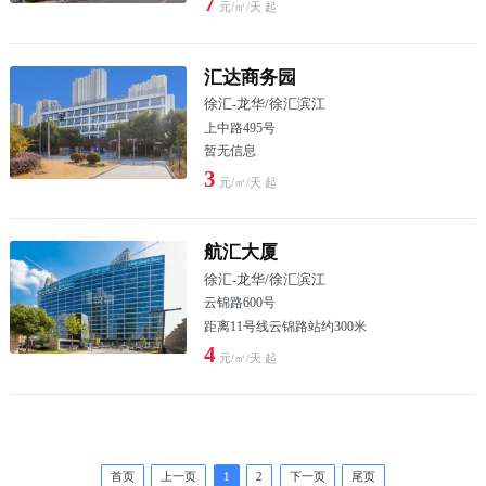
7
元/㎡/天 起
汇达商务园
徐汇
-
龙华/徐汇滨江
上中路495号
暂无信息
3
元/㎡/天 起
航汇大厦
徐汇
-
龙华/徐汇滨江
云锦路600号
距离11号线云锦路站约300米
4
元/㎡/天 起
首页
上一页
1
2
下一页
尾页