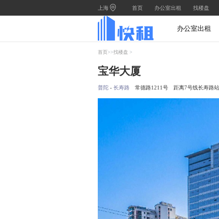
上海
首页
办公室出租
找楼盘
办公室出租
首页
>>
找楼盘
>
宝华大厦
普陀
-
长寿路
常德路1211号
距离7号线长寿路站