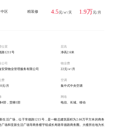
4.5
1.9万
中区
精装修
元/㎡/天
元/月
理位置
层高
路1211号
净高2.6米
业公司
物业费
海安荣物业管理服务有限公司
22元/㎡/月
位费
空调
00元/月
集中式中央空调
梯
网络
梯4部，货梯1部
电信、长城、移动
生活广场，位于常德路1215号，是一幢总建筑面积为2.66万平方米的商务
达广场和亚新生活广场等商务楼宇组成长寿路常德路商务圈。大楼所在地为长