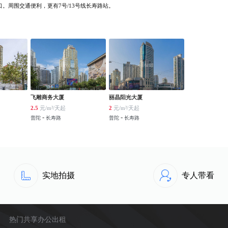
。周围交通便利，更有7号/13号线长寿路站。
飞雕商务大厦
丽晶阳光大厦
2.5
元/m²/天起
2
元/m²/天起
-
-
普陀
长寿路
普陀
长寿路
实地拍摄
专人带看
热门共享办公出租