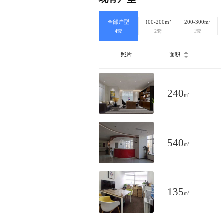
全部户型
100-200m²
200-300m²
4套
2套
1套
照片
面积
240
㎡
540
㎡
135
㎡