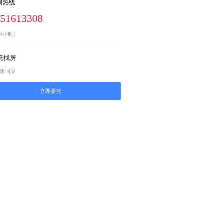
询热线
-51613308
4小时）
托找房
快速响应
立即委托