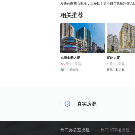
寿路商圈核心地段，正好处于长寿路与长德路交叉口
相关推荐
元茂金豪大厦
富丽大厦
2.5
元/m²/天起
3
元/m²/天起
-
-
普陀
长寿路
普陀
长寿路
真实房源
热门办公室出租
热门写字楼出租