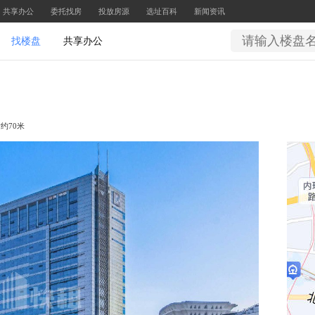
共享办公
委托找房
投放房源
选址百科
新闻资讯
找楼盘
共享办公
约70米