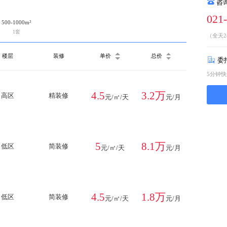
咨
021
500-1000m²
1套
（全天2
楼层
装修
单价
总价
委
5分钟
4.5
3.2万
高区
精装修
元/㎡/天
元/月
5
8.1万
低区
简装修
元/㎡/天
元/月
4.5
1.8万
低区
简装修
元/㎡/天
元/月