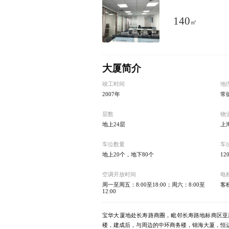
140
㎡
大厦简介
竣工时间
地
2007年
常德
层数
物
地上24层
上
车位数量
车
地上20个，地下80个
12
空调开放时间
电
周一至周五：8:00至18:00；周六：8:00至
客
12:00
宝华大厦地处长寿路商圈，毗邻长寿路地标商区亚新
楼，建成后，与周边的中环商务楼，锦海大厦，恒