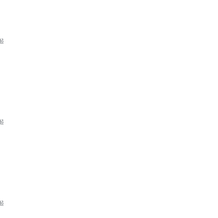
 起
 起
 起