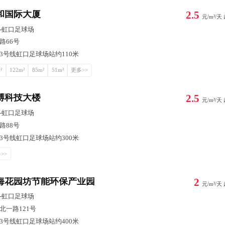
和国际大厦
2.5
元/m²/天
-
虹口足球场
路66号
3号线虹口足球场站约110米
²
122m²
85m²
51m²
更多>>
博科技大楼
2.5
元/m²/天
-
虹口足球场
路88号
3号线虹口足球场站约300米
>>
海花园坊节能环保产业园
2
元/m²/天
-
虹口足球场
北一路121号
3号线虹口足球场站约400米