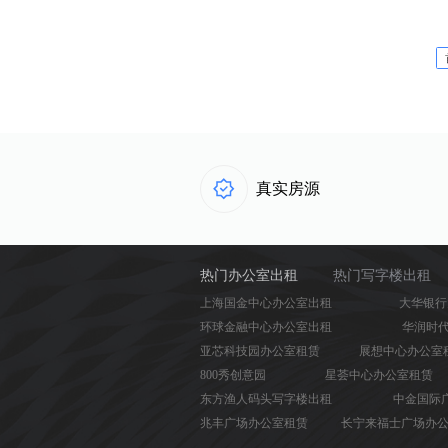
真实房源
热门办公室出租
热门写字楼出租
上海国金中心办公室出租
大华银行
环球金融中心办公室出租
华润时
亚芯科技园办公室租赁
展想中心办公室
800秀创意园
星荟中心办公室租赁
东方渔人码头写字楼出租
中金国际
兆丰广场办公室租赁
长宁来福士广场办