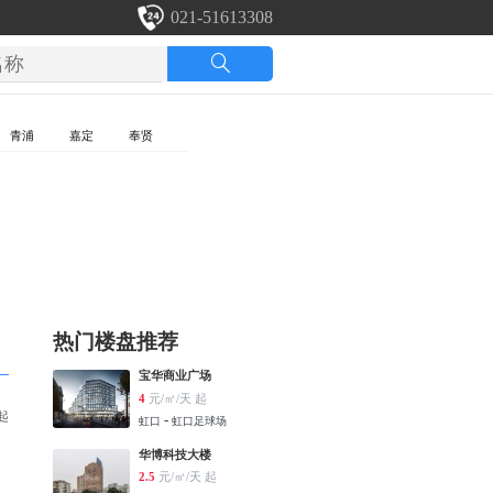
021-51613308
青浦
嘉定
奉贤
热门楼盘推荐
宝华商业广场
4
元/㎡/天 起
 起
-
虹口
虹口足球场
华博科技大楼
2.5
元/㎡/天 起