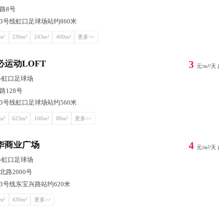
路8号
3号线虹口足球场站约860米
m²
230m²
243m²
400m²
更多>>
必运动LOFT
3
元/m²/天
-
虹口足球场
路128号
3号线虹口足球场站约560米
m²
623m²
100m²
88m²
更多>>
华商业广场
4
元/m²/天
-
虹口足球场
北路2000号
3号线东宝兴路站约620米
m²
430m²
更多>>