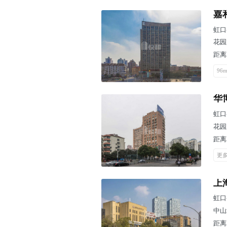
嘉
虹口
花园
距离
96m
华
虹口
花园
距离
更多
上
虹口
中山
距离