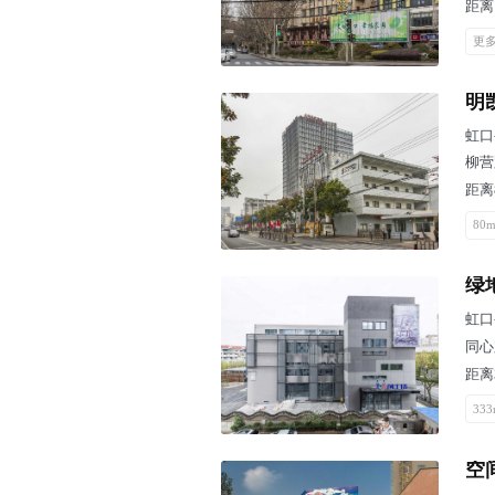
距离
更多
明
虹口
柳营
距离
80m
绿
虹口
同心
距离
333
空