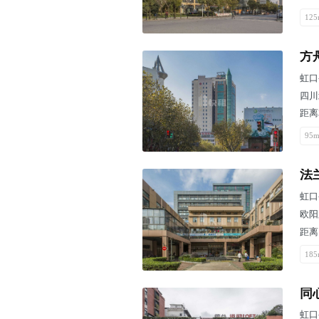
125
方
虹口
四川
距离
95m
法
虹口
欧阳
距离
185
同心
虹口