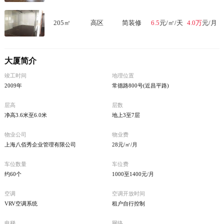
205
㎡
高区
简装修
6.5
元/㎡/天
4.0万
元/月
大厦简介
竣工时间
地理位置
2009年
常德路800号(近昌平路)
层高
层数
净高3.6米至6.0米
地上3至7层
物业公司
物业费
上海八佰秀企业管理有限公司
28元/㎡/月
车位数量
车位费
约60个
1000至1400元/月
空调
空调开放时间
VRV空调系统
租户自行控制
电梯
网络