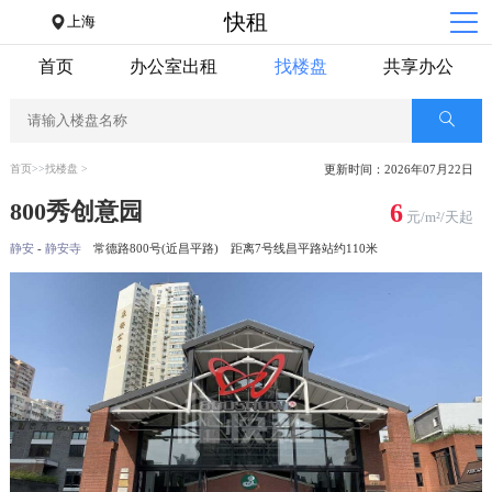
快租
上海
首页
办公室出租
找楼盘
共享办公
首页
>>
找楼盘
>
更新时间：2026年07月22日
800秀创意园
6
元/m²/天起
静安
-
静安寺
常德路800号(近昌平路)
距离7号线昌平路站约110米