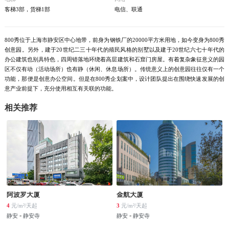
客梯3部，货梯1部
电信、联通
800秀位于上海市静安区中心地带，前身为钢铁厂的20000平方米用地，如今变身为800秀
创意园。另外，建于20世纪二三十年代的殖民风格的别墅以及建于20世纪六七十年代的
办公建筑也别具特色，四周错落地环绕着高层建筑和石窟门房屋。有着复杂象征意义的园
区不仅有动（活动场所）也有静（休闲、休息场所）。传统意义上的创意园往往仅有一个
功能，那便是创意办公空间。但是在800秀企划案中，设计团队提出在围绕快速发展的创
意产业前提下，充分使用相互有关联的功能。
相关推荐
阿波罗大厦
金航大厦
4
元/m²/天起
3
元/m²/天起
-
-
静安
静安寺
静安
静安寺