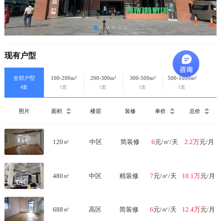
现有户型
全部户型
100-200m²
200-300m²
300-500m²
500-1000m²
4套
1套
1套
1套
1套
照片
面积
楼层
装修
单价
总价
120
㎡
中区
简装修
6
元/㎡/天
2.2万
元/月
480
㎡
中区
精装修
7
元/㎡/天
10.1万
元/月
688
㎡
高区
简装修
6
元/㎡/天
12.4万
元/月