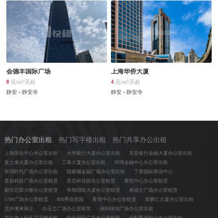
会德丰国际广场
上海华侨大厦
8
元/m²/天起
4
元/m²/天起
-
-
静安
静安寺
静安
静安寺
热门办公室出租
热门写字楼出租
热门共享办公出租
上海国金中心办公室出租
大华银行大厦办公室出租
东亚银行金融大厦办公室出租
富士康大厦办公室出租
工银大厦办公室出租
环球金融中心办公室出租
华润时代广场办公室出租
陆家嘴金融广场办公室出租
丁香国际商业中心
星创科技广场办公室租赁
亚芯科技园办公室租赁
展想中心办公室租赁
都市总部大楼办公室租赁
华旭国际大厦办公室租赁
来福士广场办公室租赁
1788广场办公室租赁
800秀创意园
星荟中心办公室租赁
双狮汇大厦办公室出租
北外滩来福士
白玉兰广场办公室租赁
保利绿地广场办公室出租
东方渔人码头写字楼出租
中金国际广场办公室租赁
保利西岸中心办公室出租