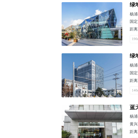
绿
杨浦
国定
距离
190
绿
杨浦
国定
距离
140
蓝
杨浦
黄兴
距离