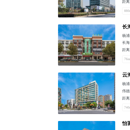
距离
880
长
杨浦
长海
距离
76m
云
杨浦
伟德
距离
740
怡