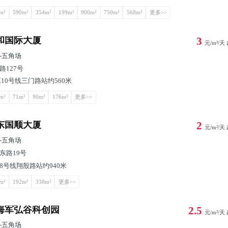
m²
590m²
354m²
199m²
900m²
750m²
568m²
更多>>
和国际大厦
3
元/m²/天
-
五角场
路127号
10号线三门路站约560米
m²
71m²
90m²
176m²
更多>>
东国顺大厦
2
元/m²/天
-
五角场
东路19号
8号线翔殷路站约940米
m²
192m²
338m²
更多>>
海军弘谷科创园
2.5
元/m²/天
-
五角场