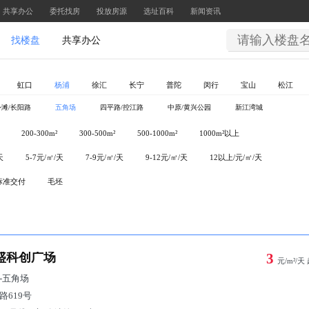
共享办公
委托找房
投放房源
选址百科
新闻资讯
找楼盘
共享办公
虹口
杨浦
徐汇
长宁
普陀
闵行
宝山
松江
滩/长阳路
五角场
四平路/控江路
中原/黄兴公园
新江湾城
200-300m²
300-500m²
500-1000m²
1000m²以上
天
5-7元/㎡/天
7-9元/㎡/天
9-12元/㎡/天
12以上/元/㎡/天
标准交付
毛坯
盛科创广场
3
元/m²/天
-
五角场
路619号