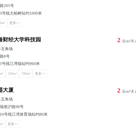
路205号
3号线大柏树站约1000米
0m²
更多>>
海财经大学科技园
2
元/m²/天
-
五角场
路8号
3号线江湾镇站约960米
m²
150m²
700m²
更多>>
盛大厦
2
元/m²/天
-
五角场
场淞沪路98号
10号线江湾体育场站约80米
m²
更多>>