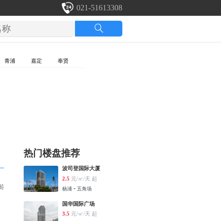
021-51613308
青浦
嘉定
奉贤
热门楼盘推荐
波司登国际大厦
2.5
元/㎡/天 起
 起
-
杨浦
五角场
国华国际广场
3.5
元/㎡/天 起