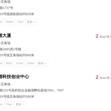
-
五角场
路1737号
10号线国权路站约820米
m²
850m²
73m²
更多>>
浦大厦
2
元/m²/天
-
五角场
路2005弄2号楼
10号线五角场站约600米
m²
85m²
121m²
100m²
更多>>
浦科技创业中心
2
元/m²/天
-
五角场
路335号高科技企业杨浦孵化基地7001、7007
10号线五角场站约580米
m²
70m²
更多>>