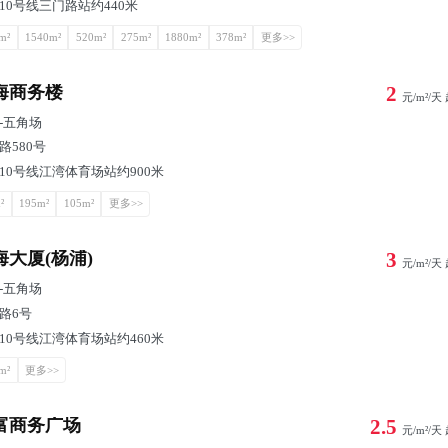
10号线三门路站约440米
m²
1540m²
520m²
275m²
1880m²
378m²
更多>>
海商务楼
2
元/m²/天
-
五角场
路580号
10号线江湾体育场站约900米
²
195m²
105m²
更多>>
海大厦(杨浦)
3
元/m²/天
-
五角场
路6号
10号线江湾体育场站约460米
m²
更多>>
富商务广场
2.5
元/m²/天