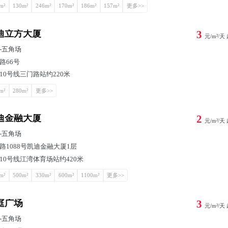
m²
130m²
246m²
170m²
186m²
157m²
更多>>
迪立方大厦
3
元/m²/天
-
五角场
路66号
10号线三门路站约220米
m²
280m²
更多>>
迪金融大厦
2
元/m²/天
-
五角场
路1088号凯迪金融大厦1层
10号线江湾体育场站约420米
m²
500m²
330m²
600m²
1100m²
更多>>
庭广场
3
元/m²/天
-
五角场