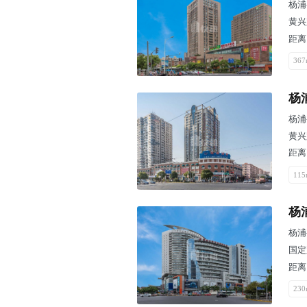
杨浦
黄兴
距离
367
杨
杨浦
黄兴
距离
115
杨
杨浦
国定
距离
230