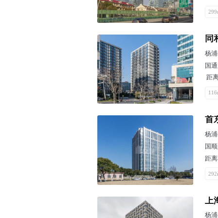
299
同
杨浦
国通
距离
116
首
杨浦
国顺
距离
292
上
杨浦