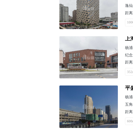
逸仙
距离
100
上
杨浦
纪念
距离
352
平
杨浦
五角
距离
600