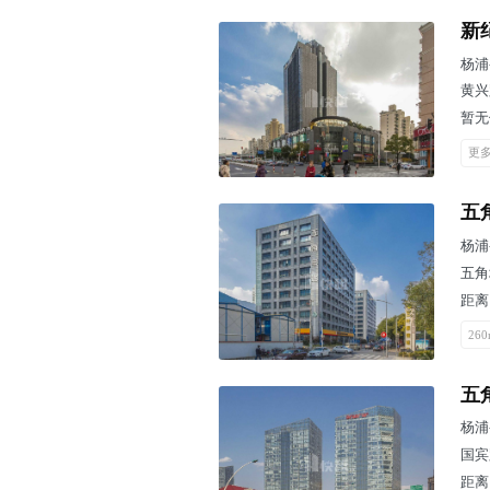
新
杨浦
黄兴
暂无
更多
五
杨浦
五角
距离
260
五
杨浦
国宾
距离