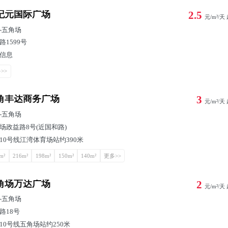
纪元国际广场
2.5
元/m²/天
-
五角场
路1599号
信息
>>
角丰达商务广场
3
元/m²/天
-
五角场
场政益路8号(近国和路)
10号线江湾体育场站约390米
m²
216m²
198m²
150m²
140m²
更多>>
角场万达广场
2
元/m²/天
-
五角场
路18号
10号线五角场站约250米