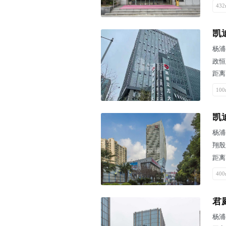
432
凯
杨浦
政恒
距离
100
凯
杨浦
翔殷
距离
400
君
杨浦