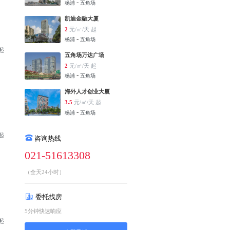
-
杨浦
五角场
凯迪金融大厦
2
元/㎡/天 起
-
杨浦
五角场
 起
五角场万达广场
2
元/㎡/天 起
-
杨浦
五角场
海外人才创业大厦
3.5
元/㎡/天 起
-
杨浦
五角场
 起
咨询热线
021-51613308
（全天24小时）
委托找房
5分钟快速响应
 起