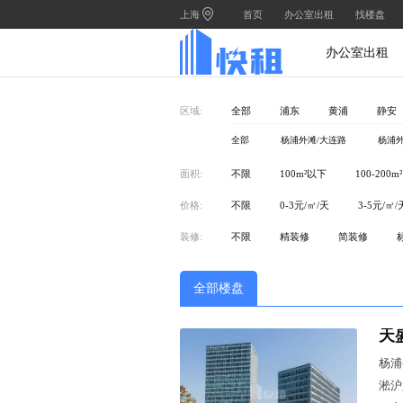
上海
首页
办公室出租
找楼盘
办公室出租
区域:
全部
浦东
黄浦
静安
全部
杨浦外滩/大连路
杨浦外
面积:
不限
100m²以下
100-200m²
价格:
不限
0-3元/㎡/天
3-5元/㎡/
装修:
不限
精装修
简装修
全部楼盘
天
杨浦
淞沪