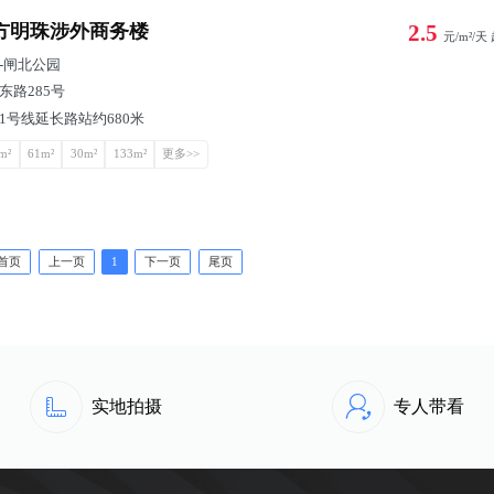
方明珠涉外商务楼
2.5
元/m²/天
-
闸北公园
东路285号
1号线延长路站约680米
m²
61m²
30m²
133m²
更多>>
首页
上一页
1
下一页
尾页
实地拍摄
专人带看