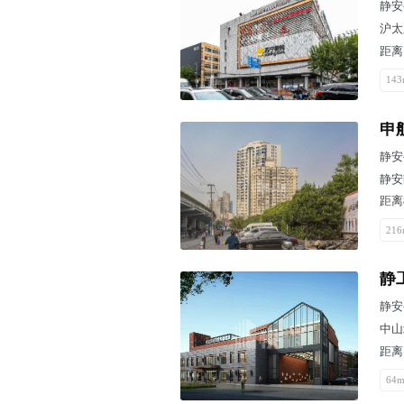
静安
沪太
距离
143
申
静安
静安
距离
216
静
静安
中山
距离
64m