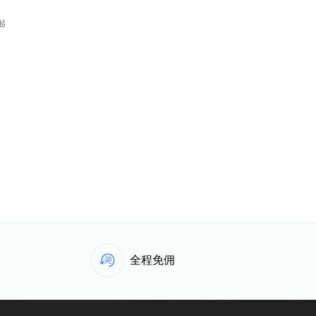
 起
全程免佣