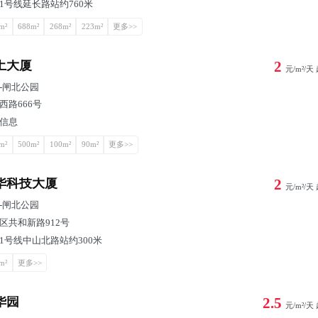
1号线延长路站约760米
m²
688m²
268m²
223m²
更多>>
土大厦
2
元/m²/天
-
闸北公园
西路666号
信息
m²
500m²
100m²
90m²
更多>>
华科技大厦
2
元/m²/天
-
闸北公园
区共和新路912号
1号线中山北路站约300米
m²
更多>>
华园
2.5
元/m²/天