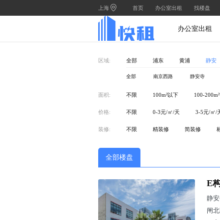
上海
首页
办公室出租
找楼盘
办公室出租
区域:
全部
浦东
黄浦
静安
全部
南京西路
静安寺
面积:
不限
100m²以下
100-200m²
价格:
不限
0-3元/㎡/天
3-5元/㎡/
装修:
不限
精装修
简装修
全部楼盘
E
静安
闸北