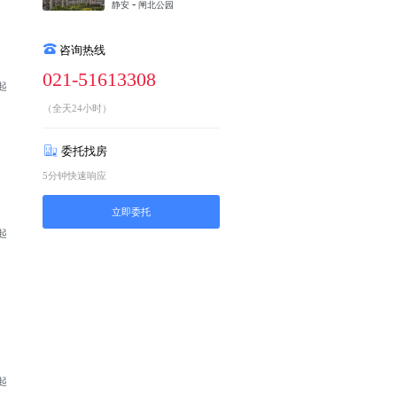
-
静安
闸北公园
咨询热线
021-51613308
 起
（全天24小时）
委托找房
5分钟快速响应
立即委托
 起
 起