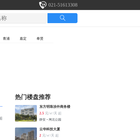
021-51613308
青浦
嘉定
奉贤
热门楼盘推荐
东方明珠涉外商务楼
2.5
元/㎡/天 起
 起
-
静安
闸北公园
云华科技大厦
2
元/㎡/天 起