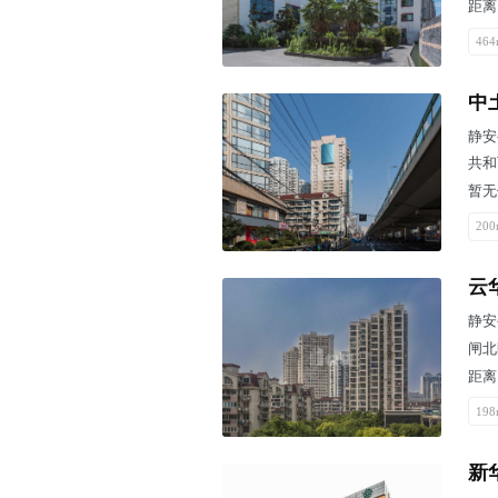
距离
464
中
静安
共和
暂无
200
云
静安
闸北
距离
198
新