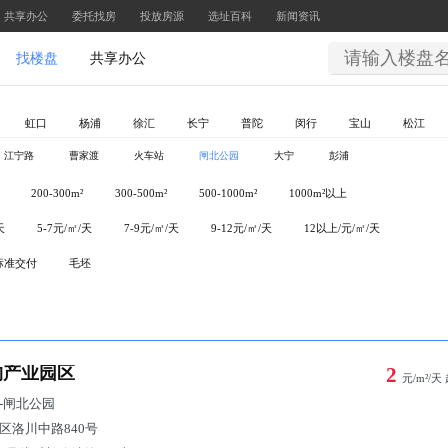
共享办公
委托找房
投放房源
选址百科
新闻资讯
找楼盘
共享办公
虹口
杨浦
徐汇
长宁
普陀
闵行
宝山
松江
江宁路
曹家渡
火车站
闸北公园
大宁
彭浦
200-300m²
300-500m²
500-1000m²
1000m²以上
天
5-7元/㎡/天
7-9元/㎡/天
9-12元/㎡/天
12以上/元/㎡/天
标准交付
毛坯
构产业园区
2
元/m²/天
-
闸北公园
区洛川中路840号