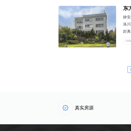
东
静安
洛川
距离
144
真实房源