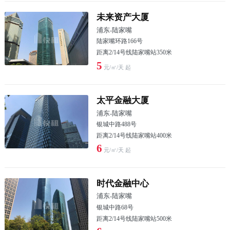
未来资产大厦
浦东
-
陆家嘴
陆家嘴环路166号
距离2/14号线陆家嘴站350米
5
元/㎡/天 起
太平金融大厦
浦东
-
陆家嘴
银城中路488号
距离2/14号线陆家嘴站400米
6
元/㎡/天 起
时代金融中心
浦东
-
陆家嘴
银城中路68号
距离2/14号线陆家嘴站500米