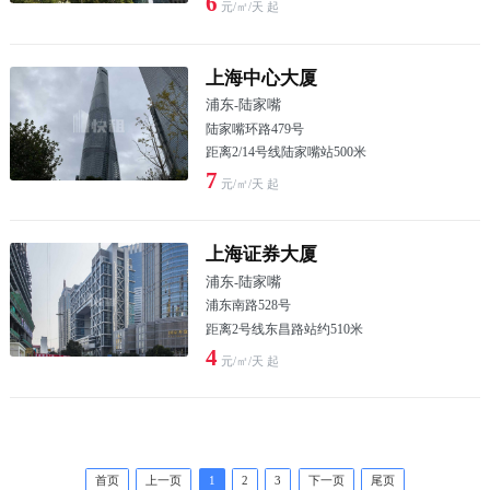
6
元/㎡/天 起
上海中心大厦
浦东
-
陆家嘴
陆家嘴环路479号
距离2/14号线陆家嘴站500米
7
元/㎡/天 起
上海证券大厦
浦东
-
陆家嘴
浦东南路528号
距离2号线东昌路站约510米
4
元/㎡/天 起
首页
上一页
1
2
3
下一页
尾页