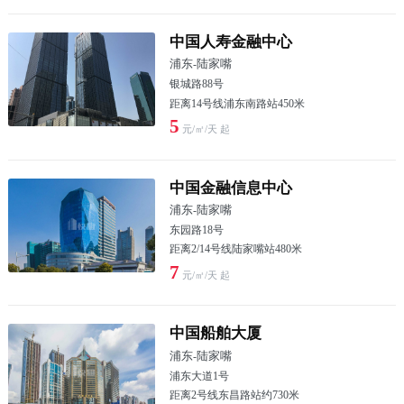
中国人寿金融中心
浦东
-
陆家嘴
银城路88号
距离14号线浦东南路站450米
5
元/㎡/天 起
中国金融信息中心
浦东
-
陆家嘴
东园路18号
距离2/14号线陆家嘴站480米
7
元/㎡/天 起
中国船舶大厦
浦东
-
陆家嘴
浦东大道1号
距离2号线东昌路站约730米