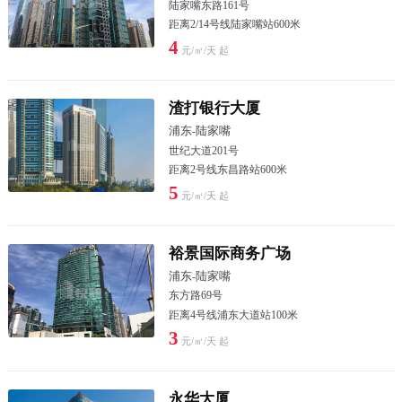
陆家嘴东路161号
距离2/14号线陆家嘴站600米
4
元/㎡/天 起
渣打银行大厦
浦东
-
陆家嘴
世纪大道201号
距离2号线东昌路站600米
5
元/㎡/天 起
裕景国际商务广场
浦东
-
陆家嘴
东方路69号
距离4号线浦东大道站100米
3
元/㎡/天 起
永华大厦