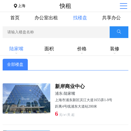
快租
上海
首页
办公室出租
找楼盘
共享办公
陆家嘴
面积
价格
装修
全部楼盘
新岸商业中心
浦东
-
陆家嘴
上海市浦东新区滨江大道1655弄1-9号
距离4号线浦东大道站200米
6
元/㎡/天 起