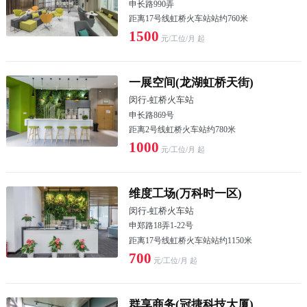
申长路990弄
距离17号线虹桥火车站站约760米
1500
元/工位/月 起
一展空间(龙湖虹桥天街)
闵行
-
虹桥火车站
申长路869号
距离2号线虹桥火车站约780米
1000
元/工位/月 起
维度工场(万科时一区)
闵行
-
虹桥火车站
申郑路18弄1-22号
距离17号线虹桥火车站站约1150米
700
元/工位/月 起
群享商务(冠捷科技大厦)