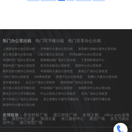
热门办公室出租
热门写字楼出租
热门共享办公出租
上海国金中心办公室出租
大华银行大厦办公室出租
东亚银行金融大厦办公室出租
富士康大厦办公室出租
工银大厦办公室出租
环球金融中心办公室出租
华润时代广场办公室出租
陆家嘴金融广场办公室出租
丁香国际商业中心
星创科技广场办公室租赁
亚芯科技园办公室租赁
展想中心办公室租赁
都市总部大楼办公室租赁
华旭国际大厦办公室租赁
来福士广场办公室租赁
1788广场办公室租赁
800秀创意园
星荟中心办公室租赁
双狮汇大厦办公室出租
北外滩来福士
白玉兰广场办公室租赁
保利绿地广场办公室出租
东方渔人码头写字楼出租
中金国际广场办公室租赁
保利西岸中心办公室出租
阳光滨江中心写字楼出租
中山公园龙之梦办公室租赁
兆丰广场办公室租赁
长宁来福士广场办公室出租
龙之梦雅仕大厦写字楼租赁
宝华大厦写字楼出租
财富时代大厦办公室出租
友情链接：
星创科技广场
浦江科技广场
金领之都
office park金海
园
展想中心大厦
张润大厦
张江国创中心
展想广场
东方万国企
业中心
浦江智慧广场