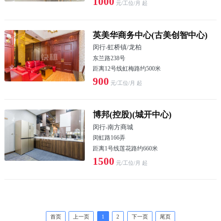
1000
元/工位/月 起
英美华商务中心(古美创智中心)
闵行
-
虹桥镇/龙柏
东兰路238号
距离12号线虹梅路约500米
900
元/工位/月 起
博邦(控股)(城开中心)
闵行
-
南方商城
闵虹路166弄
距离1号线莲花路约660米
1500
元/工位/月 起
首页
上一页
1
2
下一页
尾页