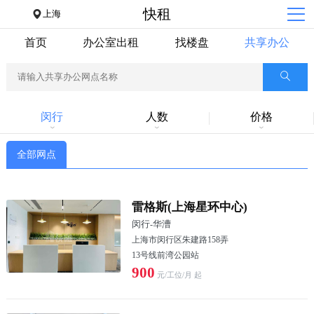
快租
上海
首页
办公室出租
找楼盘
共享办公
闵行
人数
价格
全部网点
雷格斯(上海星环中心)
闵行
-
华漕
上海市闵行区朱建路158弄
13号线前湾公园站
900
元/工位/月 起