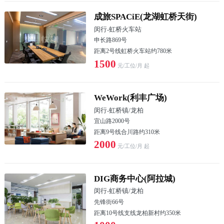
成旅SPACiE(龙湖虹桥天街)
闵行
-
虹桥火车站
申长路869号
距离2号线虹桥火车站约780米
1500
元/工位/月 起
WeWork(利丰广场)
闵行
-
虹桥镇/龙柏
宜山路2000号
距离9号线合川路约310米
2000
元/工位/月 起
DIG商务中心(阿拉城)
闵行
-
虹桥镇/龙柏
先锋街66号
距离10号线支线龙柏新村约350米