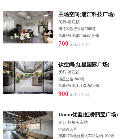
主场空间(浦江科技广场)
闵行
-
浦江镇
闵行区陈行公路2388号
距离8号线浦江镇站100米
700
元/工位/月 起
钛空间(红星国际广场)
闵行
-
浦江镇
浦星公路1969号
距离8号线江月路约250米
900
元/工位/月 起
Umon优盟(虹桥丽宝广场)
闵行
-
虹桥火车站
申滨路36号
距离17号线虹桥火车站站约1080米