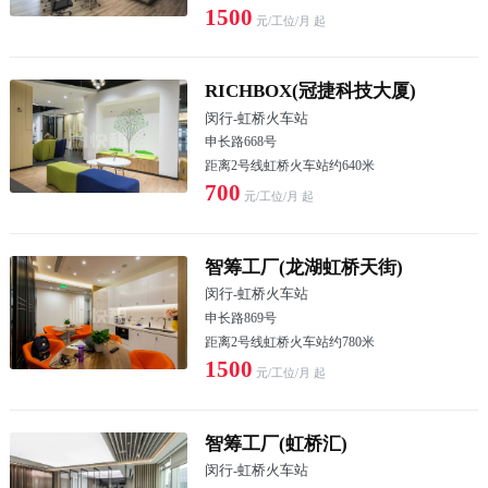
1500
元/工位/月 起
RICHBOX(冠捷科技大厦)
闵行
-
虹桥火车站
申长路668号
距离2号线虹桥火车站约640米
700
元/工位/月 起
智筹工厂(龙湖虹桥天街)
闵行
-
虹桥火车站
申长路869号
距离2号线虹桥火车站约780米
1500
元/工位/月 起
智筹工厂(虹桥汇)
闵行
-
虹桥火车站