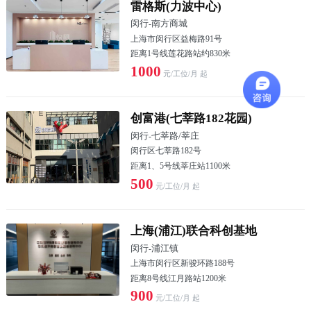
雷格斯(力波中心)
闵行
-
南方商城
上海市闵行区益梅路91号
距离1号线莲花路站约830米
1000
元/工位/月 起
创富港(七莘路182花园)
闵行
-
七莘路/莘庄
闵行区七莘路182号
距离1、5号线莘庄站1100米
500
元/工位/月 起
上海(浦江)联合科创基地
闵行
-
浦江镇
上海市闵行区新骏环路188号
距离8号线江月路站1200米
900
元/工位/月 起