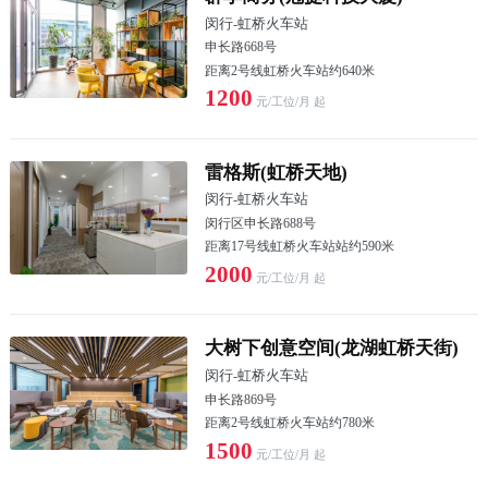
闵行
-
虹桥火车站
申长路668号
距离2号线虹桥火车站约640米
1200
元/工位/月 起
雷格斯(虹桥天地)
闵行
-
虹桥火车站
闵行区申长路688号
距离17号线虹桥火车站站约590米
2000
元/工位/月 起
大树下创意空间(龙湖虹桥天街)
闵行
-
虹桥火车站
申长路869号
距离2号线虹桥火车站约780米
1500
元/工位/月 起