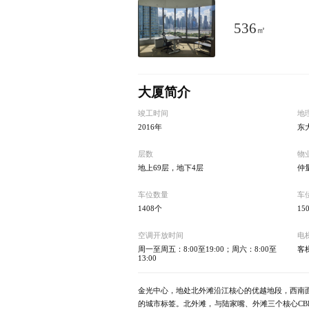
536
㎡
大厦简介
竣工时间
地
2016年
东
层数
物
地上69层，地下4层
仲
车位数量
车
1408个
15
空调开放时间
电
周一至周五：8:00至19:00；周六：8:00至
客
13:00
金光中心，地处北外滩沿江核心的优越地段，西南
的城市标签。北外滩，与陆家嘴、外滩三个核心CB