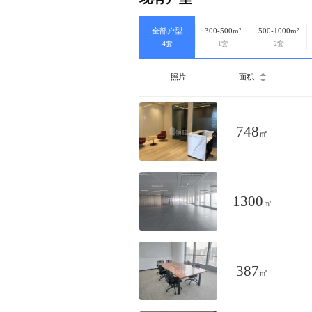
全部户型
300-500m²
500-1000m²
4套
1套
2套
照片
面积
748
㎡
1300
㎡
387
㎡