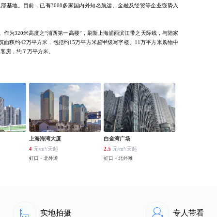
部基地。目前，已有3000多家国内外知名航运、金融及经贸等企业强势入
。作为320米高度之“浦西第一高楼”，刷新上海浦西滨江带之天际线，与陆家
建筑面积约42万平方米，包括约15万平方米超甲级写字楼、11万平方米购物中
间客房，约７万平方米。
上海海湾大厦
白金湾广场
4
元/m²/天起
2.5
元/m²/天起
-
-
虹口
北外滩
虹口
北外滩
实地拍摄
专人带看