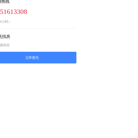
询热线
-51613308
4小时）
托找房
快速响应
立即委托