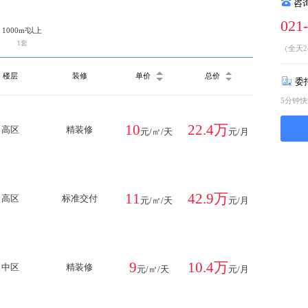
咨
021
1000m²以上
1套
（全天2
楼层
装修
单价
总价
委
5分钟
10
22.4万
高区
精装修
元/㎡/天
元/月
11
42.9万
高区
标准交付
元/㎡/天
元/月
9
10.4万
中区
精装修
元/㎡/天
元/月