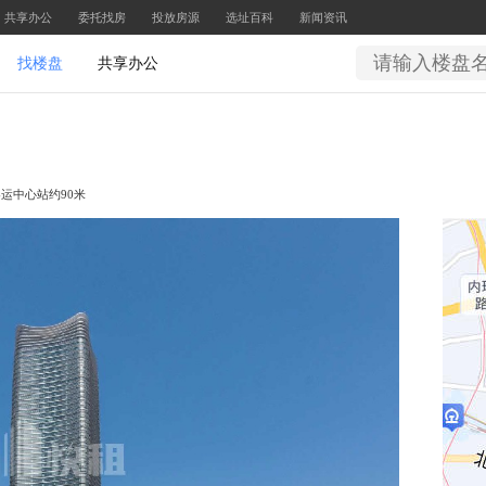
共享办公
委托找房
投放房源
选址百科
新闻资讯
找楼盘
共享办公
客运中心站约90米