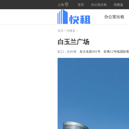
上海
首页
办公室出租
找楼盘
办公室出租
首页
>>
找楼盘
>
白玉兰广场
虹口
-
北外滩
东大名路501号
距离12号线国际