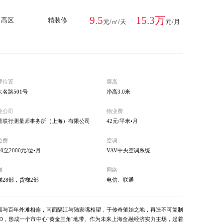
9.5
15.3万
高区
精装修
元/㎡/天
元/月
理位置
层高
大名路501号
净高3.0米
业公司
物业费
量联行测量师事务所（上海）有限公司
42元/平米•月
位费
空调
00至2000元/位•月
VAV中央空调系统
梯
网络
梯28部，货梯2部
电信、联通
面与百年外滩相连，南面隔江与陆家嘴相望，于传奇肇始之地，再造不可复制
D，形成一个市中心"黄金三角"地带。作为未来上海金融经济实力主场，起着