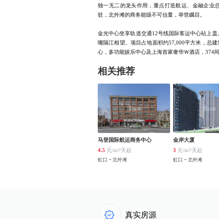
独一无二的龙头作用，重点打造航运、金融企业总
驻，北外滩的商务能级不可估量，举世瞩目。
金光中心坐享轨道交通12号线国际客运中心站上盖
嘴隔江相望。项目占地面积约57,000平方米，总
心，多功能娱乐中心及上海首家奢华Ｗ酒店，374
相关推荐
马登国际航运商务中心
金岸大厦
4.5
元/m²/天起
3
元/m²/天起
-
-
虹口
北外滩
虹口
北外滩
真实房源