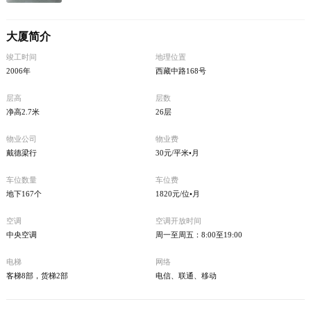
大厦简介
竣工时间
地理位置
2006年
西藏中路168号
层高
层数
净高2.7米
26层
物业公司
物业费
戴德梁行
30元/平米•月
车位数量
车位费
地下167个
1820元/位•月
空调
空调开放时间
中央空调
周一至周五：8:00至19:00
电梯
网络
客梯8部，货梯2部
电信、联通、移动