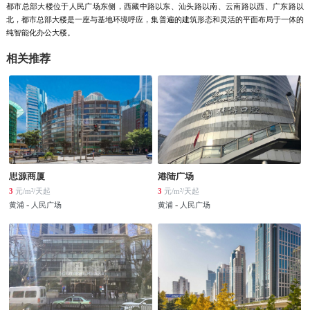
都市总部大楼位于人民广场东侧，西藏中路以东、汕头路以南、云南路以西、广东路以
北，都市总部大楼是一座与基地环境呼应，集普遍的建筑形态和灵活的平面布局于一体的
纯智能化办公大楼。
相关推荐
思源商厦
港陆广场
3
元/m²/天起
3
元/m²/天起
-
-
黄浦
人民广场
黄浦
人民广场