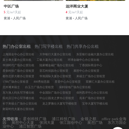
中区广场
远洋商业大厦
5
元/m²/天起
4
元/m²/天起
-
-
黄浦
人民广场
黄浦
人民广场
热门办公室出租
热门写字楼出租
热门共享办公出租
上海国金中心办公室出租
大华银行大厦办公室出租
东亚银行金融大厦办公室出租
富士康大厦办公室出租
工银大厦办公室出租
环球金融中心办公室出租
华润时代广场办公室出租
陆家嘴金融广场办公室出租
丁香国际商业中心
星创科技广场办公室租赁
亚芯科技园办公室租赁
展想中心办公室租赁
都市总部大楼办公室租赁
华旭国际大厦办公室租赁
来福士广场办公室租赁
1788广场办公室租赁
800秀创意园
星荟中心办公室租赁
双狮汇大厦办公室出租
北外滩来福士
白玉兰广场办公室租赁
保利绿地广场办公室出租
东方渔人码头写字楼出租
中金国际广场办公室租赁
保利西岸中心办公室出租
阳光滨江中心写字楼出租
中山公园龙之梦办公室租赁
兆丰广场办公室租赁
长宁来福士广场办公室出租
龙之梦雅仕大厦写字楼租赁
宝华大厦写字楼出租
财富时代大厦办公室出租
友情链接：
星创科技广场
浦江科技广场
金领之都
office park金海
园
展想中心大厦
张润大厦
张江国创中心
展想广场
东方万国企
业中心
浦江智慧广场