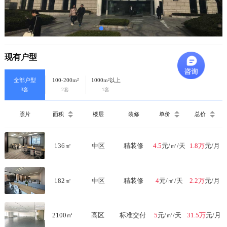
现有户型
全部户型
100-200m²
1000m²以上
3套
2套
1套
照片
面积
楼层
装修
单价
总价
136
㎡
中区
精装修
4.5
元/㎡/天
1.8万
元/月
182
㎡
中区
精装修
4
元/㎡/天
2.2万
元/月
2100
㎡
高区
标准交付
5
元/㎡/天
31.5万
元/月