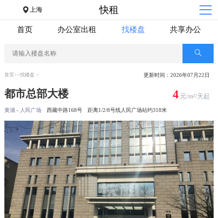
快租
上海
首页
办公室出租
找楼盘
共享办公
首页
>>
找楼盘
>
更新时间：2026年07月22日
都市总部大楼
4
元/m²/天起
黄浦
-
人民广场
西藏中路168号
距离1/2/8号线人民广场站约318米