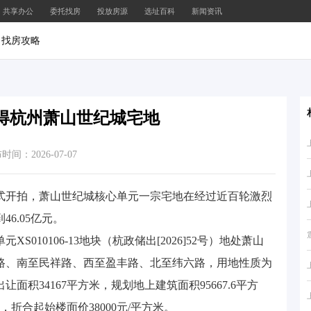
共享办公
委托找房
投放房源
选址百科
新闻资讯
找房攻略
竞得杭州萧山世纪城宅地
时间：2026-07-07
正式开拍，萧山世纪城核心单元一宗宅地在经过近百轮激烈
6.05亿元。
010106-13地块（杭政储出[2026]52号）地处萧山
路、南至民祥路、西至盈丰路、北至纬六路，用地性质为
面积34167平方米，规划地上建筑面积95667.6平方
元，折合起始楼面价38000元/平方米。