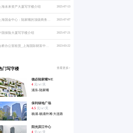
上海未来资产大厦写字楼介绍
2025-07-13
上海国金中心：陆家嘴的顶级商务综合体
2025-07-07
中国保险大厦写字楼介绍
2025-07-21
金桥办公室租赁_上海国际财富中心_金桥写字楼出租
2023-03-22
热门写字楼
查看更多>
德必陆家嘴WE
4
元/㎡/天
浦东-陆家嘴
保利绿地广场
4.5
元/㎡/天
杨浦-杨浦外滩/大连路
阳光滨江中心
4
元/㎡/天