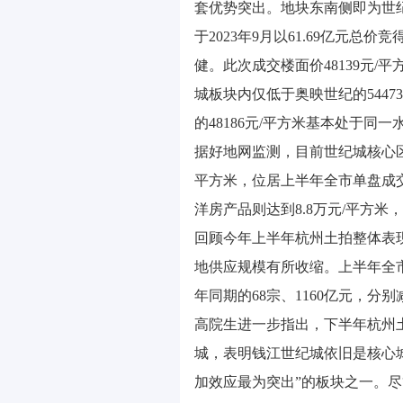
套优势突出。地块东南侧即为世
于2023年9月以61.69亿元
健。此次成交楼面价48139元/
城板块内仅低于奥映世纪的54473
的48186元/平方米基本处于同一
据好地网监测，目前世纪城核心区
平方米，位居上半年全市单盘成交
洋房产品则达到8.8万元/平方
回顾今年上半年杭州土拍整体表
地供应规模有所收缩。上半年全市共
年同期的68宗、1160亿元，分别
高院生进一步指出，下半年杭州土
城，表明钱江世纪城依旧是核心
加效应最为突出”的板块之一。