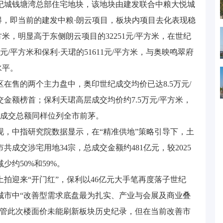
纪城钱塘湾总部住宅地块，该地块由建发联合中粮大悦城
总价竞得，即当前的建发中粮·朗云项目，板块内项目去化表现稳
平方米，明显高于东侧朗云项目的32251元/平方米，在世纪
元/平方米和保利·天珺的51611元/平方米，与奥映鸣翠府
水平。
在售的两个主力盘中，奥印世纪成交均价已达8.5万元/
金额榜首；保利天珺高层成交均价约7.5万元/平方米，
米，成交总额同样位列全市前茅。
现，中指研究院数据显示，在“精准供地”策略引导下，土
成交涉宅用地34宗，总成交金额约481亿元，较2025
减少约50%和59%。
拍迎来“开门红”，保利以46亿元大手笔再度落子世纪
城市中“改善型需求底盘最为扎实、产业与会展及商业叠
尽管此次楼面价未能刷新板块历史纪录，但在当前改善市