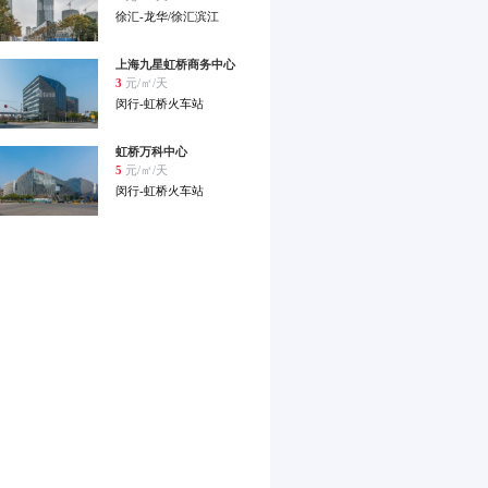
徐汇-龙华/徐汇滨江
上海九星虹桥商务中心
3
元/㎡/天
闵行-虹桥火车站
虹桥万科中心
5
元/㎡/天
闵行-虹桥火车站