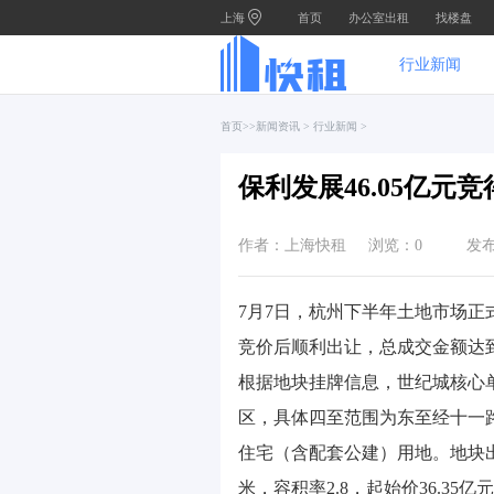
上海
首页
办公室出租
找楼盘
行业新闻
首页
>>
新闻资讯
>
行业新闻
>
保利发展46.05亿元
作者：上海快租
浏览：
0
发布
7月7日，杭州下半年土地市场
竞价后顺利出让，总成交金额达到4
根据地块挂牌信息，世纪城核心单元XS
区，具体四至范围为东至经十一
住宅（含配套公建）用地。地块出让
米，容积率2.8，起始价36.35亿